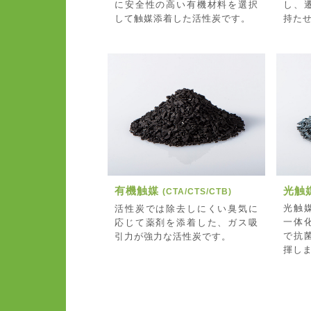
に安全性の高い有機材料を選択
し、
して触媒添着した活性炭です。
持た
有機触媒
光触媒
(CTA/CTS/CTB)
光触
活性炭では除去しにくい臭気に
一体
応じて薬剤を添着した、ガス吸
で抗
引力が強力な活性炭です。
揮し