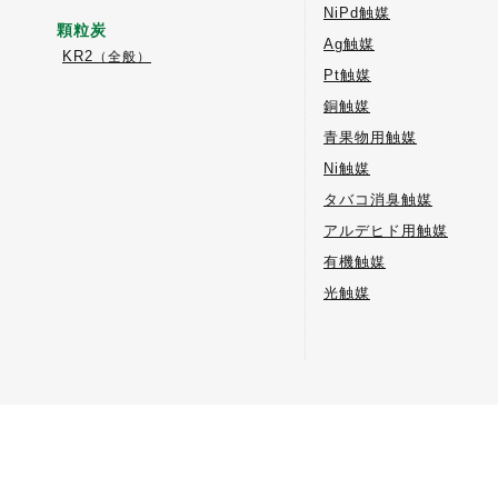
NiPd触媒
顆粒炭
Ag触媒
KR2
（全般）
Pt触媒
銅触媒
青果物用触媒
Ni触媒
タバコ消臭触媒
アルデヒド用触媒
有機触媒
光触媒