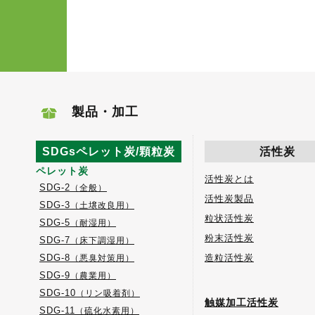
製品・加工
SDGsペレット炭/顆粒炭
活性炭
ペレット炭
活性炭とは
SDG-2
（全般）
活性炭製品
SDG-3
（土壌改良用）
粒状活性炭
SDG-5
（耐湿用）
粉末活性炭
SDG-7
（床下調湿用）
SDG-8
造粒活性炭
（悪臭対策用）
SDG-9
（農業用）
SDG-10
（リン吸着剤）
触媒加工活性炭
SDG-11
（硫化水素用）