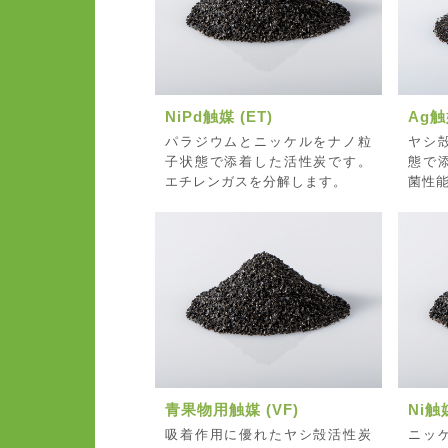
NiPd触媒 (ET)
Ag触
パラジウムとニッケルをナノ粒
ヤシ
子状態で添着した活性炭です。
態で
エチレンガスを分解します。
菌性
青果物用触媒 (VF)
Ni触媒
吸着作用に優れたヤシ殻活性炭
ニッ