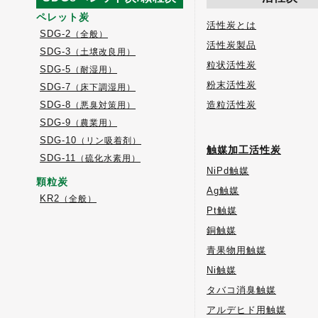
ペレット炭
活性炭とは
SDG-2
（全般）
活性炭製品
SDG-3
（土壌改良用）
粒状活性炭
SDG-5
（耐湿用）
粉末活性炭
SDG-7
（床下調湿用）
SDG-8
造粒活性炭
（悪臭対策用）
SDG-9
（農業用）
SDG-10
（リン吸着剤）
触媒加工活性炭
SDG-11
（硫化水素用）
NiPd触媒
顆粒炭
Ag触媒
KR2
（全般）
Pt触媒
銅触媒
青果物用触媒
Ni触媒
タバコ消臭触媒
アルデヒド用触媒