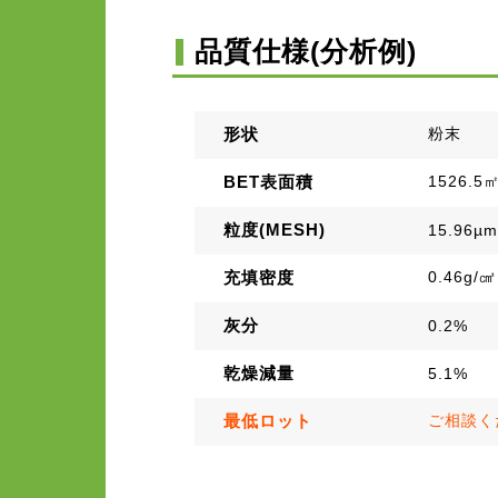
品質仕様(分析例)
形状
粉末
BET表面積
1526.5㎡
粒度(MESH)
15.96µm
充填密度
0.46g/㎤
灰分
0.2%
乾燥減量
5.1%
最低ロット
ご相談く