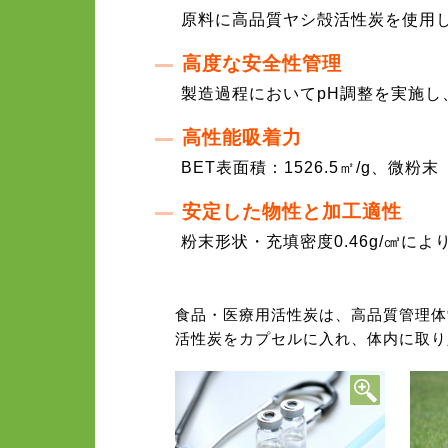
原料に高品質ヤシ殻活性炭を使用し
高度な安全性管理
製造過程においてpH調整を実施
高性能吸着力
BET表面積：1526.5㎡/g、微
安定した物性と加工適性
粉末形状・充填密度0.46g/㎤に
食品・医療用活性炭は、高品質管理体
活性炭をカプセルに入れ、体内に取り